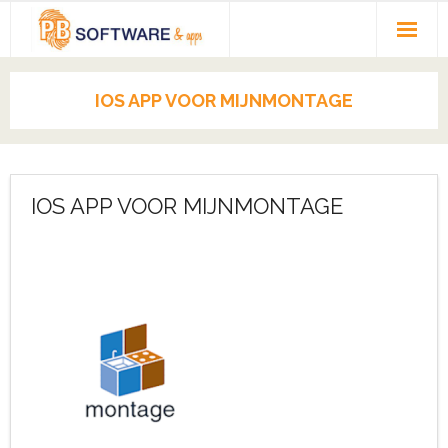
HOME
IOS APP VOOR MIJNMONTAGE
PORTFOLIO
REFERENTIES
IOS APP VOOR MIJNMONTAGE
OVER PBSOFTWARE
April 7, 2021
admin
CONTACT
Montagebedrijven
,
PORTFOLIO