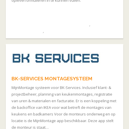
opleverformulieren in te kunnen vullen.
April 1, 2025
admin
crm_project_planning_systeem_groningen
,
Montagebedrijven
,
PORTFOLIO
BK-SERVICES MONTAGESYSTEEM
MijnMontage systeem voor BK-Services. Inclusief klant- &
projectbeheer, planning van keukenmontages, registratie
van uren & materialen en facturatie. Er is een koppeling met
de backoffice van IKEA voor wat betreft de montages van
keukens en badkamers Voor de monteurs onderweg en op
locatie is de MijnMontage app beschikbaar. Deze app stelt
de monteur is staat…