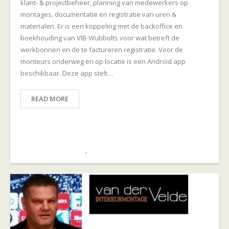
klant- & projectbeheer, planning van medewerkers op
montages, documentatie en registratie van uren &
materialen. Er is een koppeling met de backoffice en
boekhouding van VIB-Wubbolts voor wat betreft de
werkbonnen en de te factureren registratie. Voor de
monteurs onderweg en op locatie is een Android app
beschikbaar. Deze app stelt…
READ MORE
April 7, 2021
admin
Montagebedrijven
,
PORTFOLIO