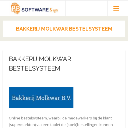
HOME
BAKKERIJ MOLKWAR BESTELSYSTEEM
PORTFOLIO
REFERENTIES
BAKKERIJ MOLKWAR
OVER PBSOFTWARE
BESTELSYSTEEM
CONTACT
August 15, 2018
admin
PORTFOLIO
Online bestelsysteem, waarbij de medewerkers bij de klant
(supermarkten) via een tablet de (koek)bestellingen kunnen